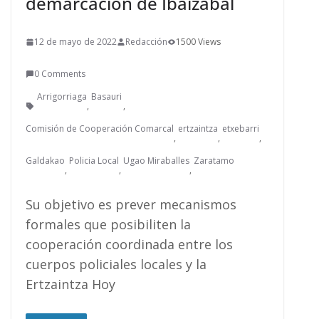
demarcación de Ibaizabal
12 de mayo de 2022
Redacción
1500 Views
0 Comments
Arrigorriaga
Basauri
,
,
Comisión de Cooperación Comarcal
ertzaintza
etxebarri
,
,
,
Galdakao
Policia Local
Ugao Miraballes
Zaratamo
,
,
,
Su objetivo es prever mecanismos
formales que posibiliten la
cooperación coordinada entre los
cuerpos policiales locales y la
Ertzaintza Hoy