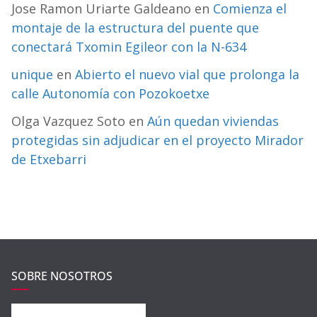
Jose Ramon Uriarte Galdeano
en
Comienza el
montaje de la estructura del puente que
conectará Txomin Egileor con la N-634
unique
en
Abierto el nuevo vial que prolonga la
calle Autonomía con Pozokoetxe
Olga Vazquez Soto
en
Aún quedan viviendas
protegidas sin adjudicar en el proyecto Mirador
de Etxebarri
SOBRE NOSOTROS