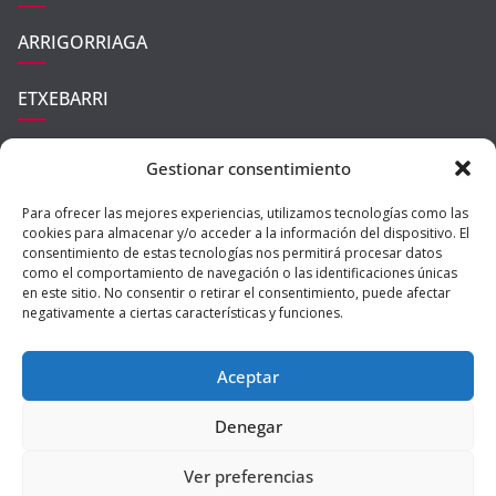
ARRIGORRIAGA
ETXEBARRI
UGAO-MIRABALLES
Gestionar consentimiento
ZARATAMO
Para ofrecer las mejores experiencias, utilizamos tecnologías como las
cookies para almacenar y/o acceder a la información del dispositivo. El
consentimiento de estas tecnologías nos permitirá procesar datos
como el comportamiento de navegación o las identificaciones únicas
en este sitio. No consentir o retirar el consentimiento, puede afectar
negativamente a ciertas características y funciones.
Aceptar
Copyright © 2026
Ibaizabal Digital
| All rights reserved | Theme:
Denegar
ColorMag Pro
by ThemeGrill | Powered by
WordPress
|
Política de
Ver preferencias
Privacidad
|
Aviso Legal