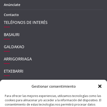
Anúnciate
Contacto
TELÉFONOS DE INTERÉS
BASAURI
GALDAKAO
ARRIGORRIAGA
ETXEBARRI
UGAO-MIRABALLES
Gestionar consentimiento
ZARATAMO
Para ofrecer las mejores experiencias, utilizamos tecnologías como las
cookies para almacenar y/o acceder a la información del dispositivo. El
consentimiento de estas tecnologías nos permitirá procesar datos