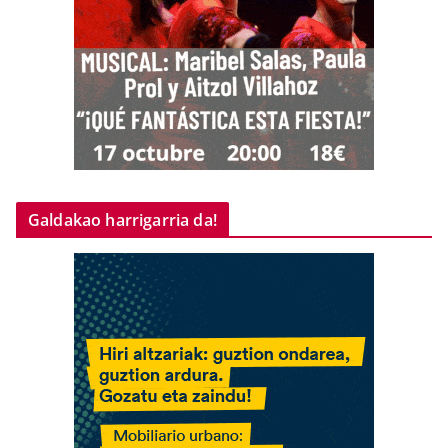
Galdakao harrigarria da!