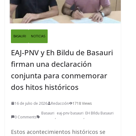
BASAURI
NOTICIAS
EAJ-PNV y Eh Bildu de Basauri
firman una declaración
conjunta para conmemorar
dos hitos históricos
16 de julio de 2026
Redacción
1718 Views
Basauri
eaj-pnv basauri
EH BIldu Basauri
0 Comments
,
,
Estos acontecimientos históricos se