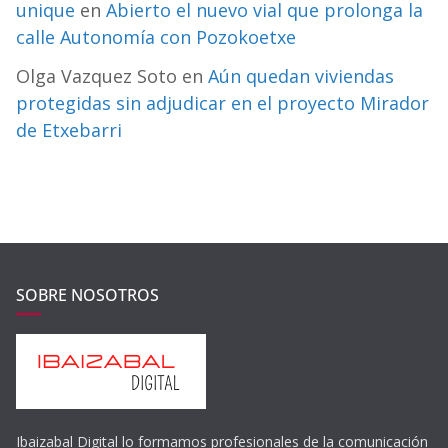
unique
en
Abierto el nuevo vial que prolonga la
calle Autonomía con Pozokoetxe
Olga Vazquez Soto
en
Aún quedan viviendas
protegidas sin adjudicar en el proyecto Mirador
de Etxebarri
SOBRE NOSOTROS
Ibaizabal Digital lo formamos profesionales de la comunicación