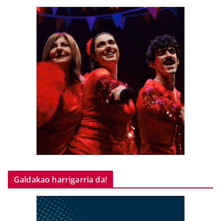
Galdakao harrigarria da!