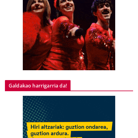
Galdakao harrigarria da!