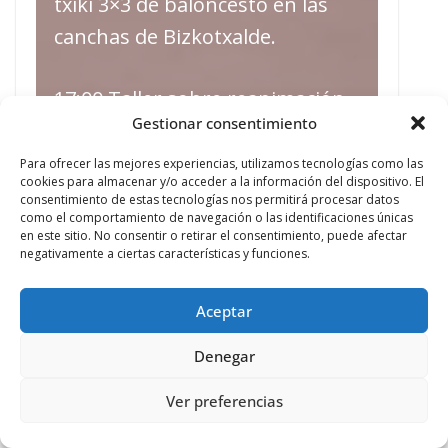
txiki 3×3 de baloncesto en las
canchas de Bizkotxalde.
17:00 Taller sobre reanimación
Gestionar consentimiento
cardiopulmonar en Bizkotxalde.
Para ofrecer las mejores experiencias, utilizamos tecnologías como las
cookies para almacenar y/o acceder a la información del dispositivo. El
17:00 X Campeonato de pelota
consentimiento de estas tecnologías nos permitirá procesar datos
como el comportamiento de navegación o las identificaciones únicas
rápida en los frontones de
en este sitio. No consentir o retirar el consentimiento, puede afectar
Soloarte. Inscripción media hora
negativamente a ciertas características y funciones.
antes.
Aceptar
17:30 Tamborrada txiki desde la
Denegar
lonja de Ogeta Bat.
Ver preferencias
18:00 XVI torneo intercuadrillas