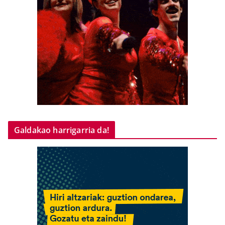
Galdakao harrigarria da!