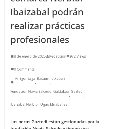
Ibaizabal podrán
realizar prácticas
profesionales
8 de enero de 2025
Redacción
972 Views
0 Comments
Arrigorriaga
Basauri
etxebarri
,
,
,
Fundación Novia Salcedo
Galdakao
Gaztedi
,
,
,
Ibaizabal Nerbioi
Ugao Miraballes
,
Las becas Gaztedi están gestionadas por la
fundación Novia Salcedo y tienen una