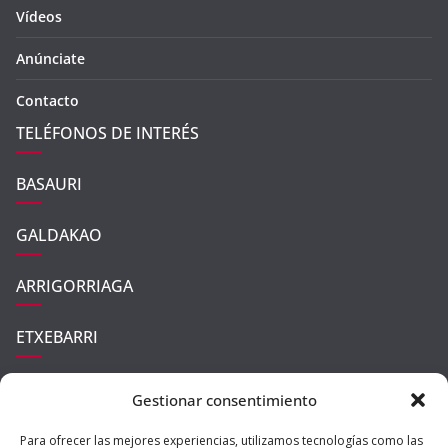
Vídeos
Anúnciate
Contacto
TELÉFONOS DE INTERÉS
BASAURI
GALDAKAO
ARRIGORRIAGA
ETXEBARRI
UGAO-MIRABALLES
Gestionar consentimiento
ZARATAMO
Para ofrecer las mejores experiencias, utilizamos tecnologías como las