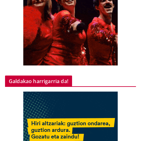
Galdakao harrigarria da!