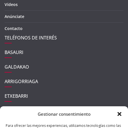
Vídeos
Anúnciate
Contacto
TELÉFONOS DE INTERÉS
BASAURI
GALDAKAO
ARRIGORRIAGA
ETXEBARRI
UGAO-MIRABALLES
Gestionar consentimiento
ZARATAMO
Para ofrecer las mejores experiencias, utilizamos tecnologías como las