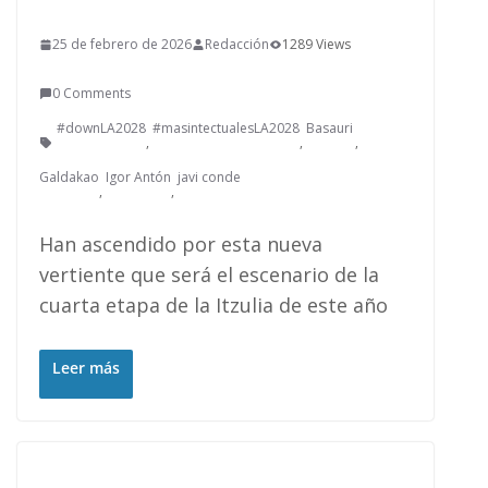
25 de febrero de 2026
Redacción
1289 Views
0 Comments
#downLA2028
#masintectualesLA2028
Basauri
,
,
,
Galdakao
Igor Antón
javi conde
,
,
Han ascendido por esta nueva
vertiente que será el escenario de la
cuarta etapa de la Itzulia de este año
Leer más