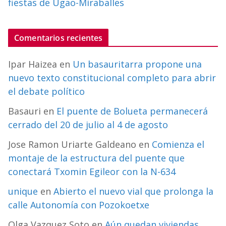
fiestas de Ugao-Miraballes
Comentarios recientes
Ipar Haizea
en
Un basauritarra propone una
nuevo texto constitucional completo para abrir
el debate político
Basauri
en
El puente de Bolueta permanecerá
cerrado del 20 de julio al 4 de agosto
Jose Ramon Uriarte Galdeano
en
Comienza el
montaje de la estructura del puente que
conectará Txomin Egileor con la N-634
unique
en
Abierto el nuevo vial que prolonga la
calle Autonomía con Pozokoetxe
Olga Vazquez Soto
en
Aún quedan viviendas