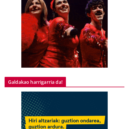
Galdakao harrigarria da!