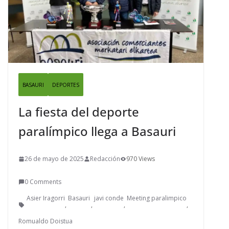
BASAURI
DEPORTES
La fiesta del deporte
paralímpico llega a Basauri
26 de mayo de 2025
Redacción
970 Views
0 Comments
Asier Iragorri
Basauri
javi conde
Meeting paralimpico
,
,
,
,
Romualdo Doistua