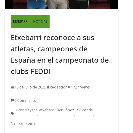
ETXEBARRI
NOTICIAS
Etxebarri reconoce a sus
atletas, campeones de
España en el campeonato de
clubs FEDDI
16 de julio de 2025
Redacción
1727 Views
0 Comments
Aitor Mayans
etxebarri
Iker López
javi conde
,
,
,
,
Nahikari Roman