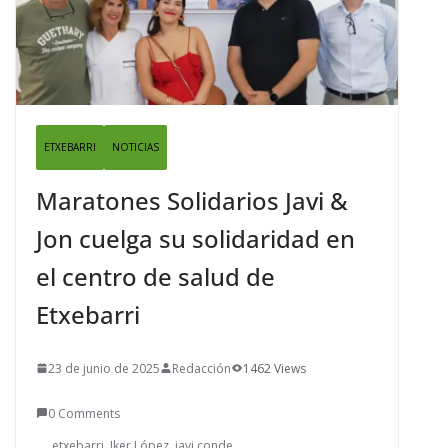
ETXEBARRI
NOTICIAS
Maratones Solidarios Javi &
Jon cuelga su solidaridad en
el centro de salud de
Etxebarri
23 de junio de 2025
Redacción
1462 Views
0 Comments
etxebarri
Iker López
javi conde