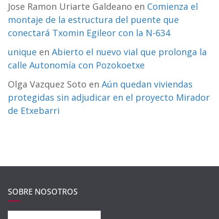
Jose Ramon Uriarte Galdeano
en
Comienza el
montaje de la estructura del puente que
conectará Txomin Egileor con la N-634
unique
en
Abierto el nuevo vial que prolonga la
calle Autonomía con Pozokoetxe
Olga Vazquez Soto
en
Aún quedan viviendas
protegidas sin adjudicar en el proyecto Mirador
de Etxebarri
SOBRE NOSOTROS