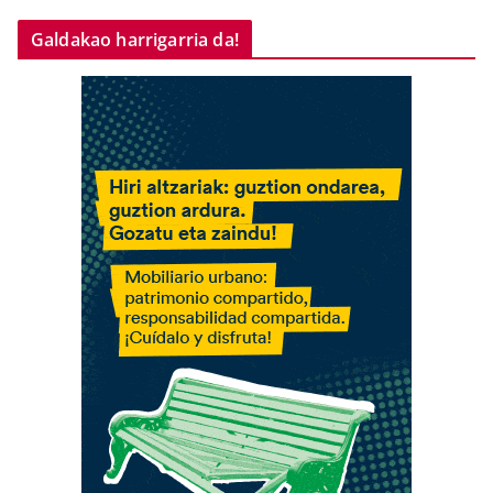
Galdakao harrigarria da!