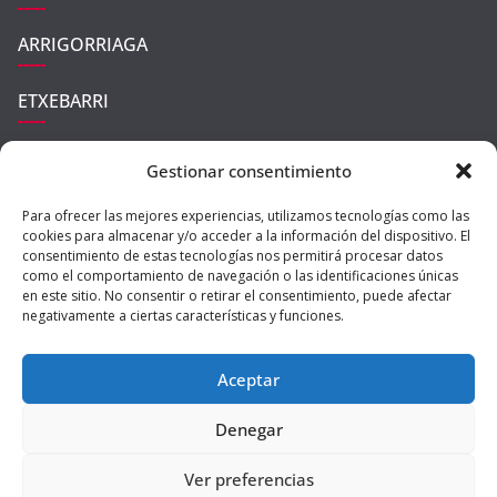
ARRIGORRIAGA
ETXEBARRI
UGAO-MIRABALLES
Gestionar consentimiento
ZARATAMO
Para ofrecer las mejores experiencias, utilizamos tecnologías como las
cookies para almacenar y/o acceder a la información del dispositivo. El
consentimiento de estas tecnologías nos permitirá procesar datos
como el comportamiento de navegación o las identificaciones únicas
en este sitio. No consentir o retirar el consentimiento, puede afectar
negativamente a ciertas características y funciones.
Aceptar
Copyright © 2026
Ibaizabal Digital
| All rights reserved | Theme:
Denegar
ColorMag Pro
by ThemeGrill | Powered by
WordPress
|
Política de
Ver preferencias
Privacidad
|
Aviso Legal