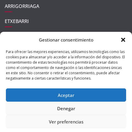
ARRIGORRIAGA
ETXEBARRI
UGAO-MIRABALLES
Gestionar consentimiento
ZARATAMO
Para ofrecer las mejores experiencias, utilizamos tecnologías como las
cookies para almacenar y/o acceder a la información del dispositivo. El
consentimiento de estas tecnologías nos permitirá procesar datos
como el comportamiento de navegación o las identificaciones únicas
en este sitio. No consentir o retirar el consentimiento, puede afectar
negativamente a ciertas características y funciones.
Aceptar
Copyright © 2026
Ibaizabal Digital
| All rights reserved | Theme:
Denegar
ColorMag Pro
by ThemeGrill | Powered by
WordPress
|
Política de
Ver preferencias
Privacidad
|
Aviso Legal