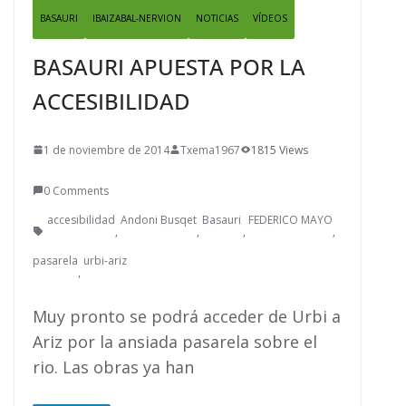
BASAURI
IBAIZABAL-NERVION
NOTICIAS
VÍDEOS
BASAURI APUESTA POR LA
ACCESIBILIDAD
1 de noviembre de 2014
Txema1967
1815 Views
0 Comments
accesibilidad
Andoni Busqet
Basauri
FEDERICO MAYO
,
,
,
,
pasarela
urbi-ariz
,
Muy pronto se podrá acceder de Urbi a
Ariz por la ansiada pasarela sobre el
rio. Las obras ya han