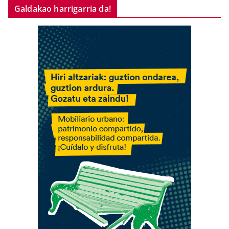
Galdakao harrigarria da!