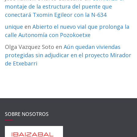
montaje de la estructura del puente que
conectará Txomin Egileor con la N-634
unique
en
Abierto el nuevo vial que prolonga la
calle Autonomía con Pozokoetxe
Olga Vazquez Soto
en
Aún quedan viviendas
protegidas sin adjudicar en el proyecto Mirador
de Etxebarri
SOBRE NOSOTROS