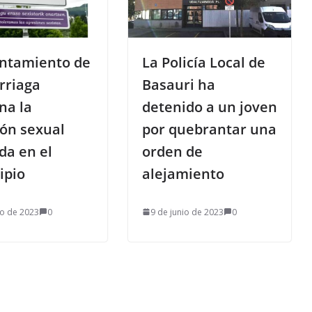
untamiento de
La Policía Local de
rriaga
Basauri ha
na la
detenido a un joven
ión sexual
por quebrantar una
da en el
orden de
ipio
alejamiento
io de 2023
0
9 de junio de 2023
0