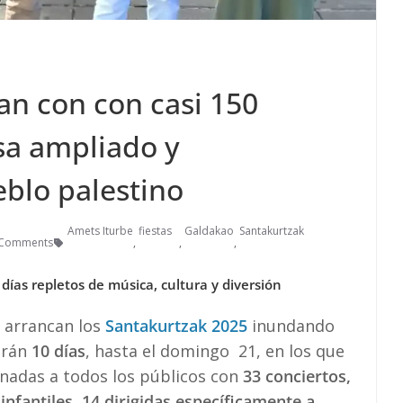
an con con casi 150
sa ampliado y
eblo palestino
Amets Iturbe
fiestas
Galdakao
Santakurtzak
 Comments
,
,
,
ías repletos de música, cultura y diversión
, arrancan los
Santakurtzak 2025
inundando
erán
10 días
, hasta el domingo 21, en los que
nadas a todos los públicos con
33 conciertos,
infantiles, 14 dirigidas específicamente a