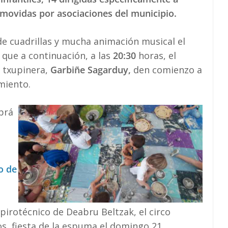
omovidas por asociaciones del municipio.
 de cuadrillas y mucha animación musical el
 que a continuación, a las
20:30
horas, el
a txupinera,
Garbiñe Sagarduy,
den comienzo a
miento.
brá
o de
pirotécnico de Deabru Beltzak, el circo
dos, fiesta de la espuma el domingo 21…