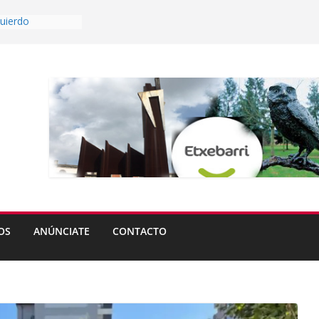
quierdo
tas de Ugao-
ista afectarán a
Kortederra este
 Aperribai ya es
able
os del
eta abren plazo
grande de
a partir del lunes
OS
ANÚNCIATE
CONTACTO