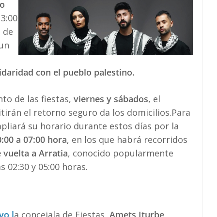
o
13:00
 de
 un
olidaridad con el pueblo palestino.
o de las fiestas,
viernes y sábados
, el
irán el retorno seguro da los domicilios.Para
liará su horario durante estos días por la
0:00 a 07:00 hora
, en los que habrá recorridos
 vuelta a Arratia
, conocido popularmente
s 02:30 y 05:00 horas.
vo l
a concejala de Fiestas,
Amets Iturbe