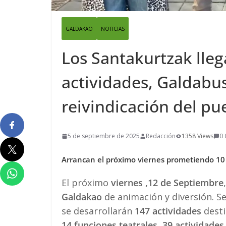
GALDAKAO
NOTICIAS
Los Santakurtzak lleg
actividades, Galdabu
reivindicación del pu
5 de septiembre de 2025
Redacción
1358 Views
0
Arrancan el próximo viernes prometiendo 10 d
El próximo
viernes ,12 de Septiembre
Galdakao
de animación y diversión. S
se desarrollarán
147 actividades
desti
14 funciones teatrales, 39 actividades 