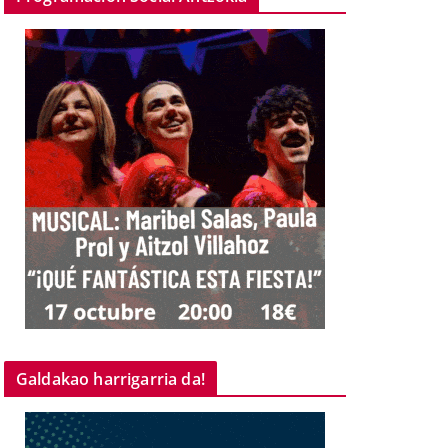
Galdakao harrigarria da!