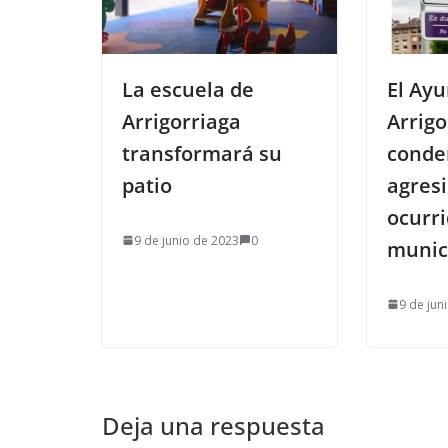
La escuela de
El Ay
Arrigorriaga
Arrigo
transformará su
conde
patio
agres
ocurri
9 de junio de 2023
0
munic
9 de jun
Deja una respuesta