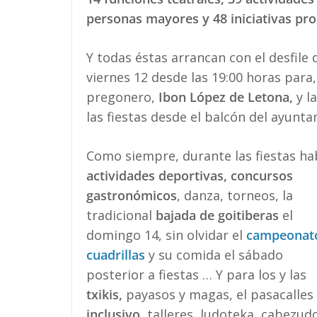
personas mayores y 48 iniciativas pr
Y todas éstas arrancan con el desfile
viernes 12 desde las 19:00 horas para,
pregonero,
Ibon López de Letona,
y l
las fiestas desde el balcón del ayunta
Como siempre, durante las fiestas ha
actividades deportivas,
concursos
gastronómicos
, danza, torneos, la
tradicional
bajada de goitiberas
el
domingo 14, sin olvidar el
campeonat
cuadrillas
y su comida el sábado
posterior a fiestas … Y para los y las
txikis,
payasos y magas, el pasacalles 
inclusivo
, talleres, ludoteka, cabezu