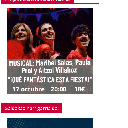
Galdakao harrigarria da!