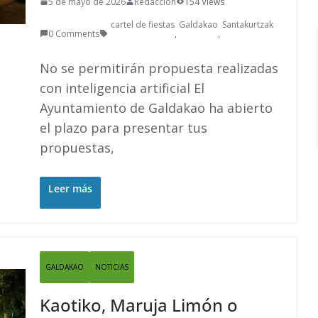
5 de mayo de 2026
Redacción
154 Views
cartel de fiestas
Galdakao
Santakurtzak
0 Comments
,
,
No se permitirán propuesta realizadas
con inteligencia artificial El
Ayuntamiento de Galdakao ha abierto
el plazo para presentar tus
propuestas,
Leer más
GALDAKAO
NOTICIAS
Kaotiko, Maruja Limón o