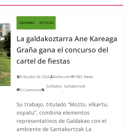
GALDAKAO
NOTICIAS
La galdakoztarra Ane Kareaga
Graña gana el concurso del
cartel de fiestas
9 de julio de 2026
Redacción
1061 Views
Galdakao
Santakurtzak
0 Comments
,
Su trabajo, titulado “Moztu, elkartu,
ospatu”, combina elementos
representativos de Galdakao con el
ambiente de Santakurtzak La