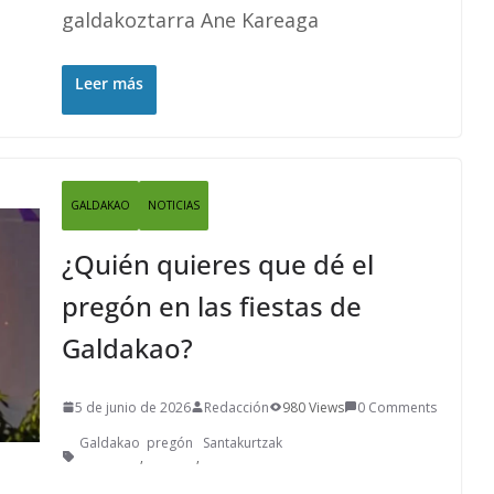
galdakoztarra Ane Kareaga
Leer más
GALDAKAO
NOTICIAS
¿Quién quieres que dé el
pregón en las fiestas de
Galdakao?
5 de junio de 2026
Redacción
980 Views
0 Comments
Galdakao
pregón
Santakurtzak
,
,