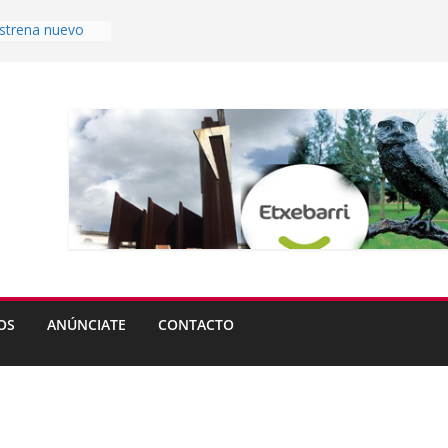
estrena nuevo
Aperribai ya es
ble
s del
eta abren plazo
rande de
 partir del lunes
uierdo
tas de Ugao-
OS
ANÚNCIATE
CONTACTO