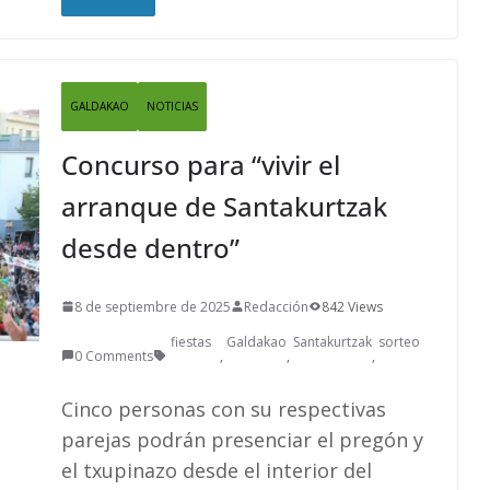
GALDAKAO
NOTICIAS
Concurso para “vivir el
arranque de Santakurtzak
desde dentro”
8 de septiembre de 2025
Redacción
842 Views
fiestas
Galdakao
Santakurtzak
sorteo
0 Comments
,
,
,
Cinco personas con su respectivas
parejas podrán presenciar el pregón y
el txupinazo desde el interior del