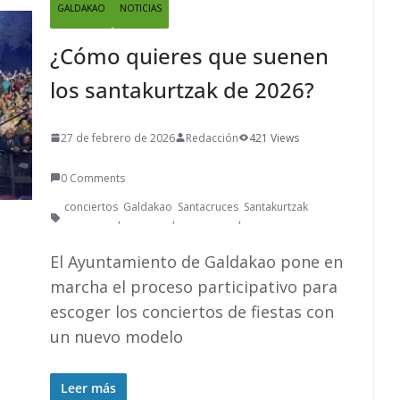
GALDAKAO
NOTICIAS
¿Cómo quieres que suenen
los santakurtzak de 2026?
27 de febrero de 2026
Redacción
421 Views
0 Comments
conciertos
Galdakao
Santacruces
Santakurtzak
,
,
,
El Ayuntamiento de Galdakao pone en
marcha el proceso participativo para
escoger los conciertos de fiestas con
un nuevo modelo
Leer más