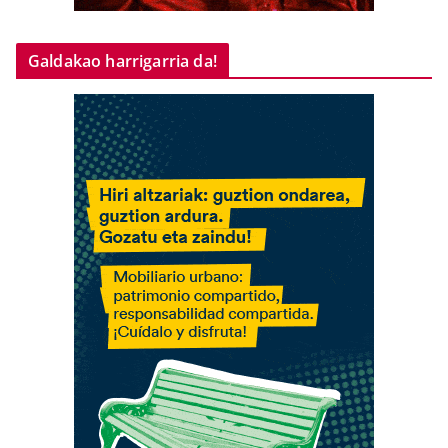
Galdakao harrigarria da!