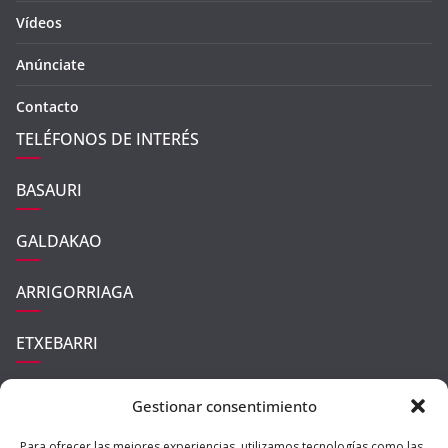
Vídeos
Anúnciate
Contacto
TELÉFONOS DE INTERÉS
BASAURI
GALDAKAO
ARRIGORRIAGA
ETXEBARRI
UGAO-MIRABALLES
Gestionar consentimiento
ZARATAMO
Para ofrecer las mejores experiencias, utilizamos tecnologías como las