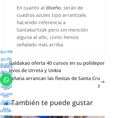
En cuanto al
diseño
, serán de
cuadros azules tipo arrantzale,
haciendo referencia a
Santakurtzak pero sin mención
alguna al año, como hemos
señalado más arriba.
&u=htt
ps://ib
Galdakao oferta 40 cursos en su polidepor
&url=h
aizaba
tivos de Urreta y Unkia
ttps://i
ldigital
Mañana arrancan las fiestas de Santa Cru
baizab
.com/c
z
aldigit
on-
al.com
los-
También te puede gustar
/con-
santak
los-
urtzak-
santak