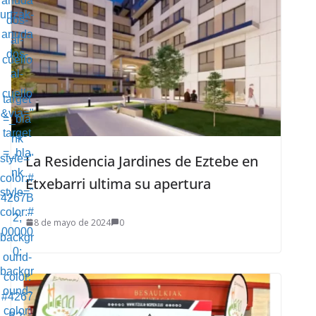
anuda
urtzak-
dos-
anuda
al-
dos-
cuello
al-
"
cuello
target
&via="
=_bla
target
nk
=_bla
La Residencia Jardines de Eztebe en
style="
nk
color:#
Etxebarri ultima su apertura
style="
4267B
color:#
2;
8 de mayo de 2024
0
00000
backgr
0;
ound-
backgr
color:
ound-
#4267
color: