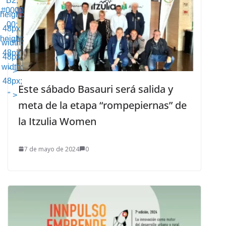
B2;
#0000
height:
00;
48px;
height:
width:
48px;
48px;
width:
" >
48px;
Este sábado Basauri será salida y
" >
meta de la etapa “rompepiernas” de
la Itzulia Women
7 de mayo de 2024
0