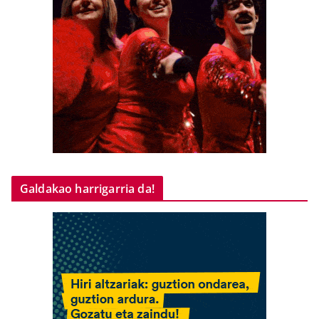
Galdakao harrigarria da!