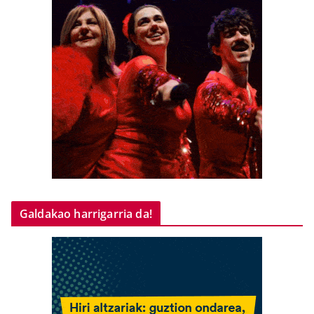
Galdakao harrigarria da!