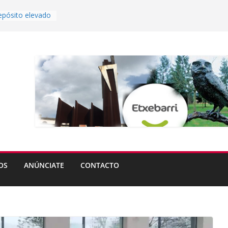
epósito elevado
Etxebarri?
s del
eta abren plazo
rande de
 partir del lunes
uierdo
tas de Ugao-
estrena nuevo
OS
ANÚNCIATE
CONTACTO