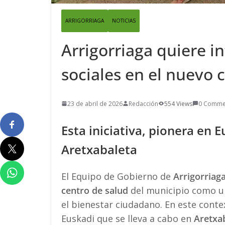
ARRIGORRIAGA
NOTICIAS
Arrigorriaga quiere in
sociales en el nuevo 
23 de abril de 2026
Redacción
554 Views
0 Comme
Esta iniciativa, pionera en E
Aretxabaleta
El Equipo de Gobierno de
Arrigorriag
centro de salud
del municipio como 
el bienestar ciudadano. En este contex
Euskadi que se lleva a cabo en
Aretxa