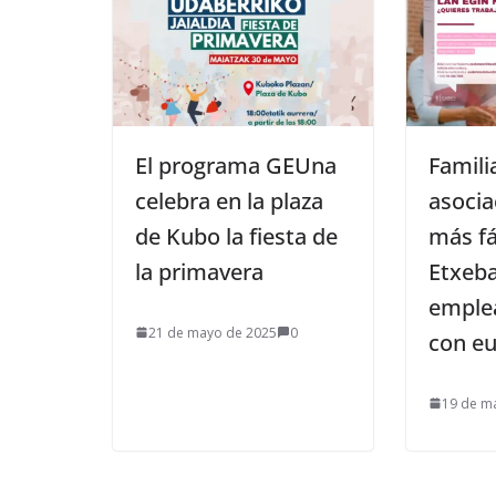
El programa GEUna
Famili
celebra en la plaza
asocia
de Kubo la fiesta de
más fá
la primavera
Etxeba
emplea
21 de mayo de 2025
0
con e
19 de m