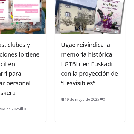
as, clubes y
Ugao reivindica la
ciones lo tiene
memoria histórica
cil en
LGTBI+ en Euskadi
rri para
con la proyección de
r personal
“Lesvisibles”
uskera
19 de mayo de 2025
0
ayo de 2025
0