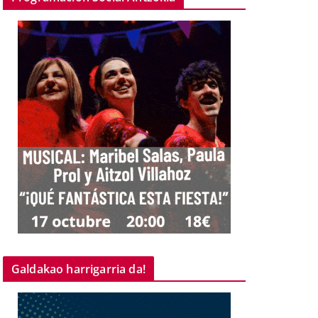
Galdakao harrigarria da!