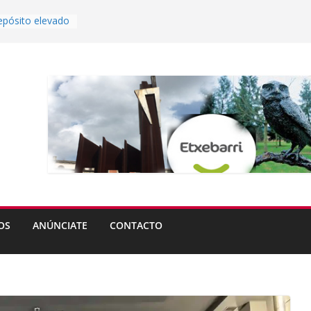
epósito elevado
Etxebarri?
s del
eta abren plazo
rande de
 partir del lunes
uierdo
tas de Ugao-
estrena nuevo
OS
ANÚNCIATE
CONTACTO