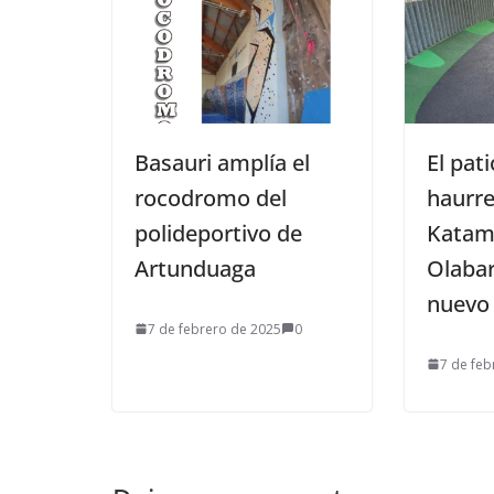
Basauri amplía el
El pati
rocodromo del
haurre
polideportivo de
Katam
Artunduaga
Olabar
nuevo 
7 de febrero de 2025
0
7 de feb