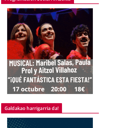
Galdakao harrigarria da!