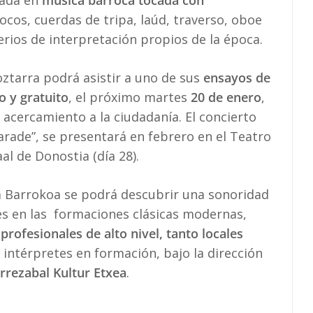
zada en
música barroca tocada con
rocos, cuerdas de tripa, laúd, traverso, oboe
erios de interpretación propios de la época.
oztarra podrá asistir a uno de sus
ensayos de
to y gratuito
, el próximo martes
20 de enero
,
 acercamiento a la ciudadanía. El concierto
ade”, se presentará en febrero en el Teatro
aal de Donostia (día 28).
ra Barrokoa se podrá descubrir una sonoridad
es en las formaciones clásicas modernas,
rofesionales de alto nivel, tanto locales
s intérpretes en formación, bajo la dirección
rrezabal Kultur Etxea
.