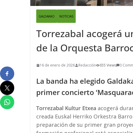
GALDAKAO
NOTICIAS
Torrezabal acogerá u
de la Orquesta Barroc
16 de enero de 2026
Redacción
655 Views
0 Comm
La banda ha elegido Galdaka
primer concierto ‘Masquara
Torrezabal Kultur Etxea
acogerá duran
creada Euskal Herriko Orkestra Barrok
preparación de su primer gran proyec