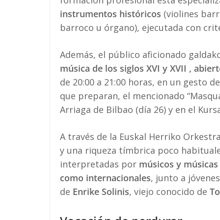
formación profesional está especiali
instrumentos históricos
(violines bar
barroco u órgano), ejecutada con crit
Además, el público aficionado galdak
música de los siglos XVI y XVII , abier
de 20:00 a 21:00 horas, en un gesto de
que preparan, el mencionado “Masquar
Arriaga de Bilbao (día 26) y en el Kurs
A través de la Euskal Herriko Orkest
y una riqueza tímbrica poco habitual
interpretadas por
músicos y músicas p
como internacionales
, junto a jóvene
de
Enrike Solinis
, viejo conocido de
To