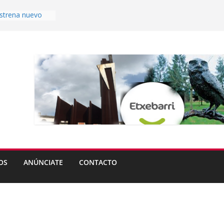
estrena nuevo
Aperribai ya es
ble
s del
eta abren plazo
rande de
 partir del lunes
uierdo
tas de Ugao-
OS
ANÚNCIATE
CONTACTO