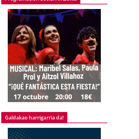
Galdakao harrigarria da!