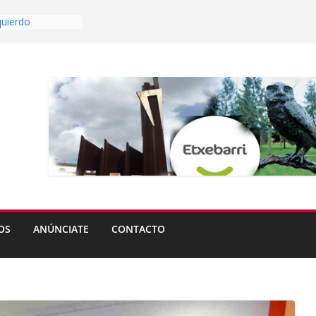
quierdo
tas de Ugao-
pista afectarán a
 Kortederra este
 Aperribai ya es
able
os del
reta abren plazo
grande de
a partir del lunes
OS
ANÚNCIATE
CONTACTO