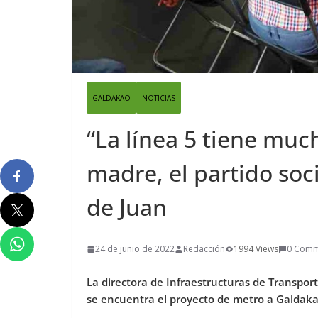
GALDAKAO
NOTICIAS
“La línea 5 tiene muc
madre, el partido soci
de Juan
24 de junio de 2022
Redacción
1994 Views
0 Comm
La directora de Infraestructuras de Transpor
se encuentra el proyecto de metro a Galdak