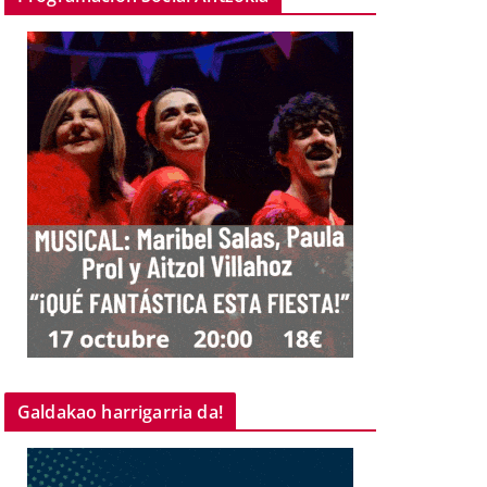
Galdakao harrigarria da!