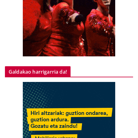
Galdakao harrigarria da!