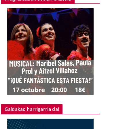
Galdakao harrigarria da!