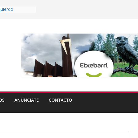
quierdo
tas de Ugao-
pista afectarán a
 Kortederra este
 Aperribai ya es
able
os del
reta abren plazo
grande de
a partir del lunes
OS
ANÚNCIATE
CONTACTO