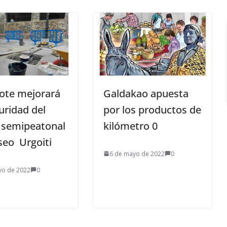
ote mejorará
Galdakao apuesta
uridad del
por los productos de
 semipeatonal
kilómetro 0
seo Urgoiti
6 de mayo de 2022
0
yo de 2022
0