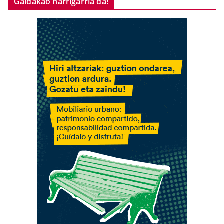
Galdakao harrigarria da!