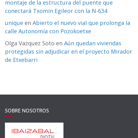
montaje de la estructura del puente que
conectará Txomin Egileor con la N-634
unique
en
Abierto el nuevo vial que prolonga la
calle Autonomía con Pozokoetxe
Olga Vazquez Soto
en
Aún quedan viviendas
protegidas sin adjudicar en el proyecto Mirador
de Etxebarri
SOBRE NOSOTROS